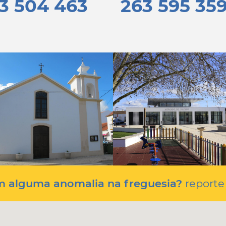
3 504 463
263 595 35
m alguma anomalia na freguesia?
reporte