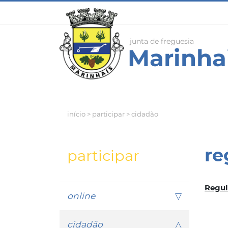
início
> participar > cidadão
re
participar
Regul
online
cidadão