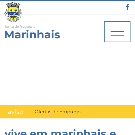
aviso ›
Ofertas de Emprego
vive em marinhais e