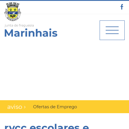
aviso ›
Ofertas de Emprego
rvcc escolares e